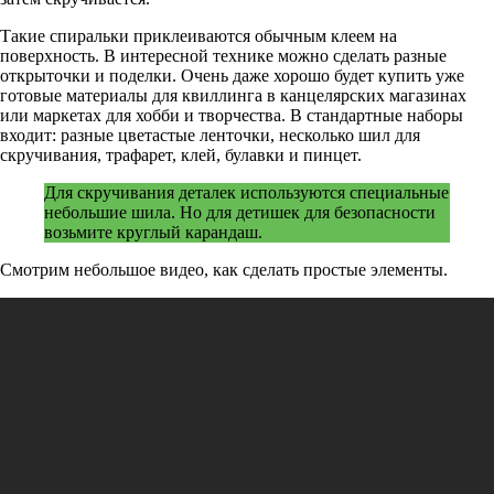
Такие спиральки приклеиваются обычным клеем на
поверхность. В интересной технике можно сделать разные
открыточки и поделки. Очень даже хорошо будет купить уже
готовые материалы для квиллинга в канцелярских магазинах
или маркетах для хобби и творчества. В стандартные наборы
входит: разные цветастые ленточки, несколько шил для
скручивания, трафарет, клей, булавки и пинцет.
Для скручивания деталек используются специальные
небольшие шила. Но для детишек для безопасности
возьмите круглый карандаш.
Смотрим небольшое видео, как сделать простые элементы.