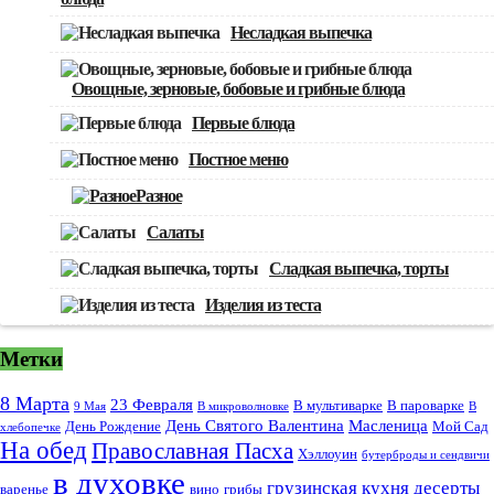
Несладкая выпечка
Овощные, зерновые, бобовые и грибные блюда
Первые блюда
Постное меню
Разное
Салаты
Сладкая выпечка, торты
Изделия из теста
Метки
8 Марта
23 Февраля
В мультиварке
В пароварке
9 Мая
В микроволновке
В
День Святого Валентина
Масленица
День Рождение
Мой Сад
хлебопечке
На обед
Православная Пасха
Хэллоуин
бутерброды и сендвичи
в духовке
грузинская кухня
десерты
варенье
вино
грибы