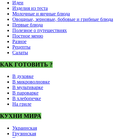
Идеи
Изделия из теста
Молочные и яичные блюда
Овощные, зерновые, бобовые и грибные блюда
Первые блюда
Полезное о путешествиях
Постное меню
Разное
Рецепты
Салаты
КАК ГОТОВИТЬ ?
В духовке
В микроволновке
В мультиварке
В пароварке
В хлебопечке
На гриле
КУХНИ МИРА
Украинская
Грузинская