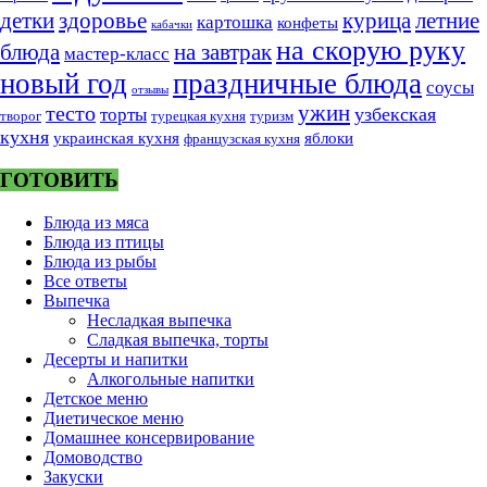
курица
детки
здоровье
летние
картошка
конфеты
кабачки
на скорую руку
блюда
на завтрак
мастер-класс
новый год
праздничные блюда
соусы
отзывы
тесто
ужин
узбекская
торты
творог
турецкая кухня
туризм
кухня
украинская кухня
яблоки
французская кухня
ГОТОВИТЬ
Блюда из мяса
Блюда из птицы
Блюда из рыбы
Все ответы
Выпечка
Несладкая выпечка
Сладкая выпечка, торты
Десерты и напитки
Алкогольные напитки
Детское меню
Диетическое меню
Домашнее консервирование
Домоводство
Закуски