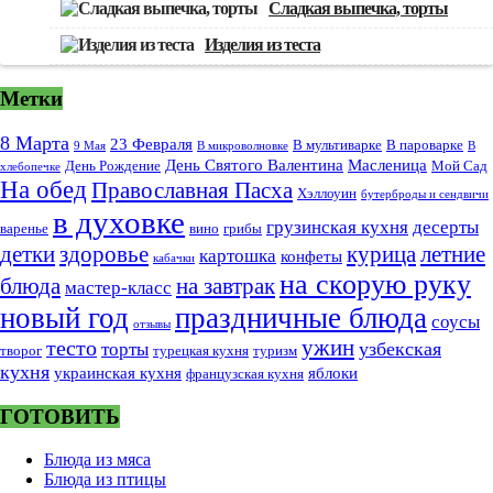
Сладкая выпечка, торты
Изделия из теста
Метки
8 Марта
23 Февраля
В мультиварке
В пароварке
9 Мая
В микроволновке
В
День Святого Валентина
Масленица
День Рождение
Мой Сад
хлебопечке
На обед
Православная Пасха
Хэллоуин
бутерброды и сендвичи
в духовке
грузинская кухня
десерты
варенье
вино
грибы
курица
детки
здоровье
летние
картошка
конфеты
кабачки
на скорую руку
блюда
на завтрак
мастер-класс
новый год
праздничные блюда
соусы
отзывы
тесто
ужин
узбекская
торты
творог
турецкая кухня
туризм
кухня
украинская кухня
яблоки
французская кухня
ГОТОВИТЬ
Блюда из мяса
Блюда из птицы