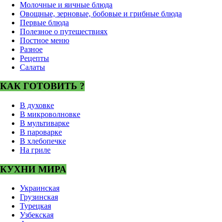
Молочные и яичные блюда
Овощные, зерновые, бобовые и грибные блюда
Первые блюда
Полезное о путешествиях
Постное меню
Разное
Рецепты
Салаты
КАК ГОТОВИТЬ ?
В духовке
В микроволновке
В мультиварке
В пароварке
В хлебопечке
На гриле
КУХНИ МИРА
Украинская
Грузинская
Турецкая
Узбекская