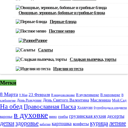
Овощные, зерновые, бобовые и грибные блюда
Первые блюда
Постное меню
Разное
Салаты
Сладкая выпечка, торты
Изделия из теста
Метки
8 Марта
23 Февраля
В мультиварке
В пароварке
9 Мая
В микроволновке
В
День Святого Валентина
Масленица
День Рождение
Мой Сад
хлебопечке
На обед
Православная Пасха
Хэллоуин
бутерброды и сендвичи
в духовке
грузинская кухня
десерты
варенье
вино
грибы
курица
детки
здоровье
летние
картошка
конфеты
кабачки