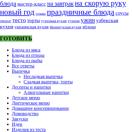
на скорую руку
блюда
на завтрак
мастер-класс
новый год
праздничные блюда
соусы
отзывы
тесто
ужин
узбекская
торты
творог
турецкая кухня
туризм
кухня
украинская кухня
яблоки
французская кухня
ГОТОВИТЬ
Блюда из мяса
Блюда из птицы
Блюда из рыбы
Все ответы
Выпечка
Несладкая выпечка
Сладкая выпечка, торты
Десерты и напитки
Алкогольные напитки
Детское меню
Диетическое меню
Домашнее консервирование
Домоводство
Закуски
Идеи
Изделия из теста