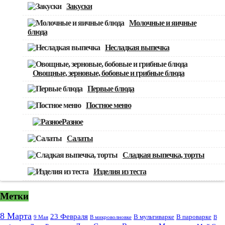
Закуски
Молочные и яичные
блюда
Несладкая выпечка
Овощные, зерновые, бобовые и грибные блюда
Первые блюда
Постное меню
Разное
Салаты
Сладкая выпечка, торты
Изделия из теста
Метки
8 Марта
23 Февраля
В мультиварке
В пароварке
9 Мая
В микроволновке
В