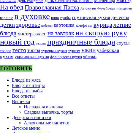
День Святого Валентина
Масленица
День Рождение
Мой Сад
хлебопечке
На обед
Православная Пасха
Хэллоуин
бутерброды и сендвичи
в духовке
грузинская кухня
десерты
варенье
вино
грибы
курица
детки
здоровье
летние
картошка
конфеты
кабачки
на скорую руку
блюда
на завтрак
мастер-класс
новый год
праздничные блюда
соусы
отзывы
тесто
ужин
узбекская
торты
творог
турецкая кухня
туризм
кухня
украинская кухня
яблоки
французская кухня
ГОТОВИТЬ
Блюда из мяса
Блюда из птицы
Блюда из рыбы
Все ответы
Выпечка
Несладкая выпечка
Сладкая выпечка, торты
Десерты и напитки
Алкогольные напитки
Детское меню