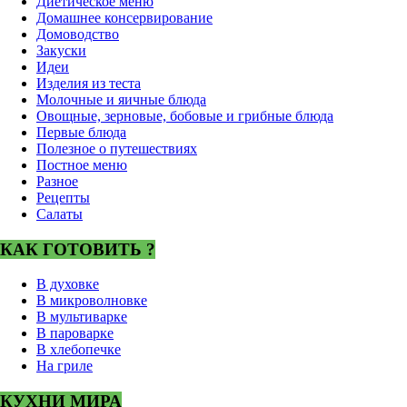
Диетическое меню
Домашнее консервирование
Домоводство
Закуски
Идеи
Изделия из теста
Молочные и яичные блюда
Овощные, зерновые, бобовые и грибные блюда
Первые блюда
Полезное о путешествиях
Постное меню
Разное
Рецепты
Салаты
КАК ГОТОВИТЬ ?
В духовке
В микроволновке
В мультиварке
В пароварке
В хлебопечке
На гриле
КУХНИ МИРА