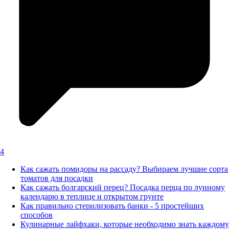
4
Как сажать помидоры на рассаду? Выбираем лучшие сорта
томатов для посадки
Как сажать болгарский перец? Посадка перца по лунному
календарю в теплице и открытом грунте
Как правильно стерилизовать банки - 5 простейших
способов
Кулинарные лайфхаки, которые необходимо знать каждому