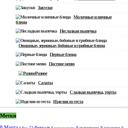
Закуски
Молочные и яичные
блюда
Несладкая выпечка
Овощные, зерновые, бобовые и грибные блюда
Первые блюда
Постное меню
Разное
Салаты
Сладкая выпечка, торты
Изделия из теста
Метки
8 Марта
23 Февраля
В мультиварке
В пароварке
9 Мая
В микроволновке
В