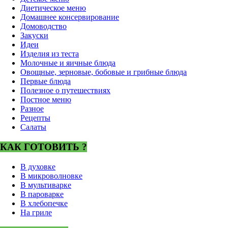
Диетическое меню
Домашнее консервирование
Домоводство
Закуски
Идеи
Изделия из теста
Молочные и яичные блюда
Овощные, зерновые, бобовые и грибные блюда
Первые блюда
Полезное о путешествиях
Постное меню
Разное
Рецепты
Салаты
КАК ГОТОВИТЬ ?
В духовке
В микроволновке
В мультиварке
В пароварке
В хлебопечке
На гриле