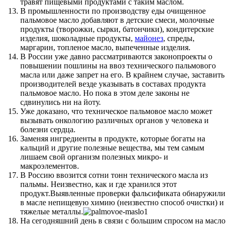
травят пищевыми продуктами с таким маслом.
В промышленности по производству еды очищенное
пальмовое масло добавляют в детские смеси, молочные
продукты (творожки, сырки, батончики), кондитерские
изделия, шоколадные продукты,
майонез
, спреды,
маргарин, топленое масло, выпеченные изделия.
В России уже давно рассматриваются законопроекты о
повышении пошлины на ввоз технического пальмового
масла или даже запрет на его. В крайнем случае, заставить
производителей везде указывать в составах продукта
пальмовое масло. Но пока в этом деле законы не
сдвинулись ни на йоту.
Уже доказано, что техническое пальмовое масло может
вызывать онкологию различных органов у человека и
болезни сердца.
Заменяя ингредиенты в продукте, которые богаты на
кальций и другие полезные вещества, мы тем самым
лишаем свой организм полезных микро- и
макроэлементов.
В Россию ввозится сотни тонн технического масла из
пальмы. Неизвестно, как и где хранился этот
продукт.Выявленные проверки фальсификата обнаружили
в масле непищевую химию (неизвестно способ очистки) и
тяжелые металлы.
На сегодняшний день в связи с большим спросом на масло