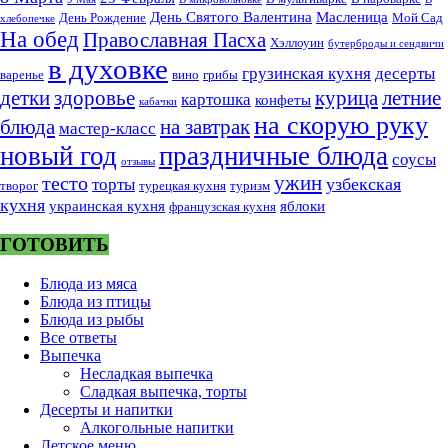
День Святого Валентина
Масленица
День Рождение
Мой Сад
хлебопечке
На обед
Православная Пасха
Хэллоуин
бутерброды и сендвичи
в духовке
грузинская кухня
десерты
варенье
вино
грибы
курица
детки
здоровье
летние
картошка
конфеты
кабачки
на скорую руку
блюда
на завтрак
мастер-класс
новый год
праздничные блюда
соусы
отзывы
тесто
ужин
узбекская
торты
творог
турецкая кухня
туризм
кухня
украинская кухня
яблоки
французская кухня
ГОТОВИТЬ
Блюда из мяса
Блюда из птицы
Блюда из рыбы
Все ответы
Выпечка
Несладкая выпечка
Сладкая выпечка, торты
Десерты и напитки
Алкогольные напитки
Детское меню