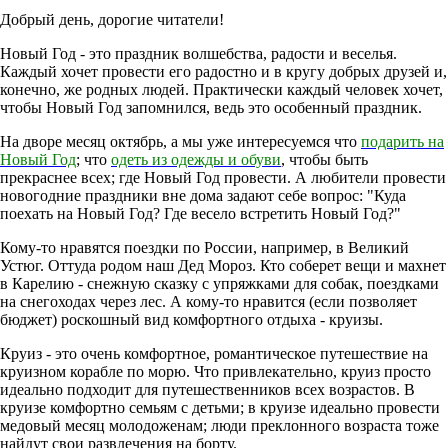
Добрый день, дорогие читатели!
Новый Год - это праздник волшебства, радости и веселья.
Каждый хочет провести его радостно и в кругу добрых друзей и,
конечно, же родных людей. Практически каждый человек хочет,
чтобы Новый Год запомнился, ведь это особенный праздник.
На дворе месяц октябрь, а мы уже интересуемся что
подарить на
Новый Год
; что
одеть из одежды и обуви
, чтобы быть
прекраснее всех; где Новый Год провести. А любители провести
новогодние праздники вне дома задают себе вопрос: "Куда
поехать на Новый Год? Где весело встретить Новый Год?"
Кому-то нравятся поездки по России, например, в Великий
Устюг. Оттуда родом наш Дед Мороз. Кто соберет вещи и махнет
в Карелию - снежную сказку с упряжками для собак, поездками
на снегоходах через лес. А кому-то нравится (если позволяет
бюджет) роскошный вид комфортного отдыха - круизы.
Круиз - это очень комфортное, романтическое путешествие на
круизном корабле по морю. Что привлекательно, круиз просто
идеально подходит для путешественников всех возрастов. В
круизе комфортно семьям с детьми; в круизе идеально провести
медовый месяц молодоженам; люди преклонного возраста тоже
найдут свои развлечения на борту.