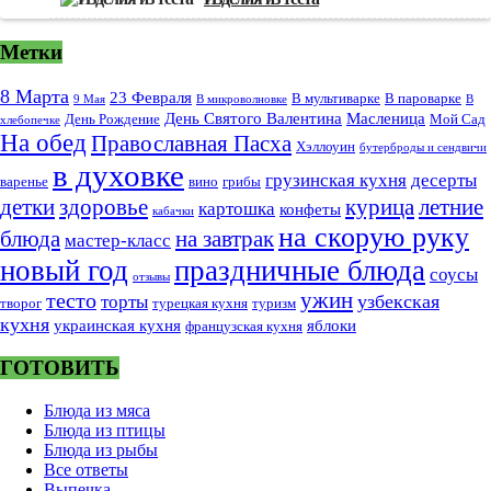
Метки
8 Марта
23 Февраля
В мультиварке
В пароварке
9 Мая
В микроволновке
В
День Святого Валентина
Масленица
День Рождение
Мой Сад
хлебопечке
На обед
Православная Пасха
Хэллоуин
бутерброды и сендвичи
в духовке
грузинская кухня
десерты
варенье
вино
грибы
курица
детки
здоровье
летние
картошка
конфеты
кабачки
на скорую руку
блюда
на завтрак
мастер-класс
новый год
праздничные блюда
соусы
отзывы
тесто
ужин
узбекская
торты
творог
турецкая кухня
туризм
кухня
украинская кухня
яблоки
французская кухня
ГОТОВИТЬ
Блюда из мяса
Блюда из птицы
Блюда из рыбы
Все ответы
Выпечка