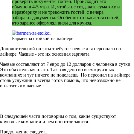
проверять документы гостей. Происходит это
обычно в 4-5 утра. И, чтобы не создавать суматоху и
неразбериху и не тревожить гостей, с вечера
забирают документы. Особенно это касается гостей,
кто заранее оформлял визы для круиза.
Бармен за стойкой на лайнере
Дополнительной оплаты требуют чаевые для персонала на
лайнере. Чаевые - это их основная зарплата.
Чаевые составляют от 7 евро до 12 долларов с человека в сутки.
Это обязательная плата. Так заведено во всех круизных
компаниях и тут ничего не поделаешь. Но персонал на лайнере
столь услужлив и всегда готов помочь, что невозможно не
оплатить им чаевые.
В следующей части поговорим о том, какие существуют
круизные компании и чем они отличаются.
Продолжение следует...