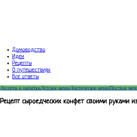
Домоводство
Идеи
Рецепты
О путешествиях
Все ответы
Десерты и напитки
Детское меню
Диетическое меню
Постное ме
Рецепт сыроедческих конфет своими руками из