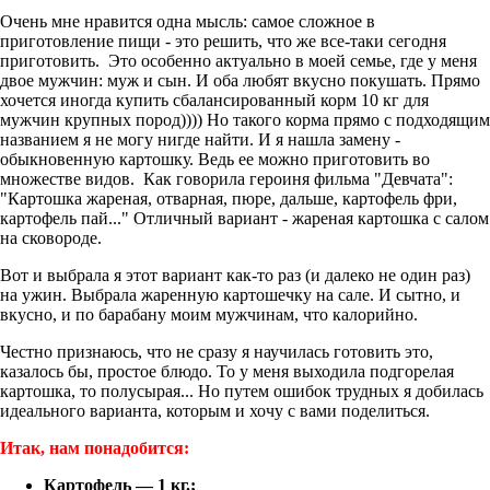
Очень мне нравится одна мысль: самое сложное в
приготовление пищи - это решить, что же все-таки сегодня
приготовить. Это особенно актуально в моей семье, где у меня
двое мужчин: муж и сын. И оба любят вкусно покушать. Прямо
хочется иногда купить сбалансированный корм 10 кг для
мужчин крупных пород)))) Но такого корма прямо с подходящим
названием я не могу нигде найти. И я нашла замену -
обыкновенную картошку. Ведь ее можно приготовить во
множестве видов. Как говорила героиня фильма "Девчата":
"Картошка жареная, отварная, пюре, дальше, картофель фри,
картофель пай..." Отличный вариант - жареная картошка с салом
на сковороде.
Вот и выбрала я этот вариант как-то раз (и далеко не один раз)
на ужин. Выбрала жаренную картошечку на сале. И сытно, и
вкусно, и по барабану моим мужчинам, что калорийно.
Честно признаюсь, что не сразу я научилась готовить это,
казалось бы, простое блюдо. То у меня выходила подгорелая
картошка, то полусырая... Но путем ошибок трудных я добилась
идеального варианта, которым и хочу с вами поделиться.
Итак, нам понадобится:
Картофель — 1 кг.;