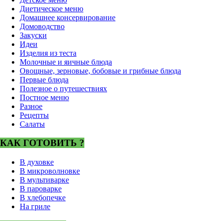
Диетическое меню
Домашнее консервирование
Домоводство
Закуски
Идеи
Изделия из теста
Молочные и яичные блюда
Овощные, зерновые, бобовые и грибные блюда
Первые блюда
Полезное о путешествиях
Постное меню
Разное
Рецепты
Салаты
КАК ГОТОВИТЬ ?
В духовке
В микроволновке
В мультиварке
В пароварке
В хлебопечке
На гриле