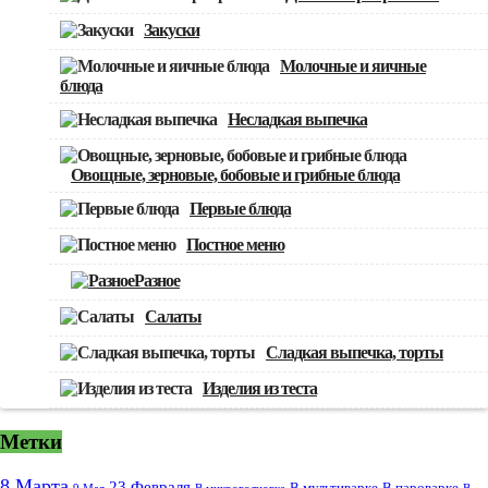
Закуски
Молочные и яичные
блюда
Несладкая выпечка
Овощные, зерновые, бобовые и грибные блюда
Первые блюда
Постное меню
Разное
Салаты
Сладкая выпечка, торты
Изделия из теста
Метки
8 Марта
23 Февраля
В мультиварке
В пароварке