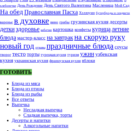
9 Мая
В микроволновке
В
День Святого Валентина
Масленица
День Рождение
Мой Сад
хлебопечке
На обед
Православная Пасха
Хэллоуин
бутерброды и сендвичи
в духовке
грузинская кухня
десерты
варенье
вино
грибы
курица
детки
здоровье
летние
картошка
конфеты
кабачки
на скорую руку
блюда
на завтрак
мастер-класс
новый год
праздничные блюда
соусы
отзывы
тесто
ужин
узбекская
торты
творог
турецкая кухня
туризм
кухня
украинская кухня
яблоки
французская кухня
ГОТОВИТЬ
Блюда из мяса
Блюда из птицы
Блюда из рыбы
Все ответы
Выпечка
Несладкая выпечка
Сладкая выпечка, торты
Десерты и напитки
Алкогольные напитки
Детское меню