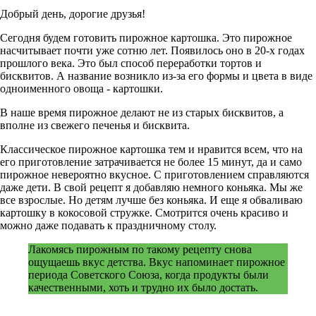
Добрый день, дорогие друзья!
Сегодня будем готовить пирожное картошка. Это пирожное
насчитывает почти уже сотню лет. Появилось оно в 20-х годах
прошлого века. Это был способ переработки тортов и
бисквитов. А название возникло из-за его формы и цвета в виде
одноименного овоща - картошки.
В наше время пирожное делают не из старых бисквитов, а
вполне из свежего печенья и бисквита.
Классическое пирожное картошка тем и нравится всем, что на
его приготовление затрачивается не более 15 минут, да и само
пирожное невероятно вкусное. С приготовлением справляются
даже дети. В свой рецепт я добавляю немного коньяка. Мы же
все взрослые. Но детям лучше без коньяка. И еще я обваливаю
картошку в кокосовой стружке. Смотрится очень красиво и
можно даже подавать к праздничному столу.
Лакомясь пирожным по такому рецепту снова
ощущаешь вкус детства. Вкус напоминает пирожное
периода Советского Союза, когда продукты были
качественными, хоть и трудно их было достать.