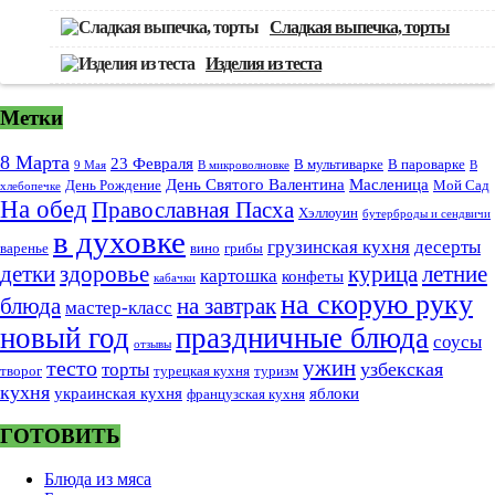
Сладкая выпечка, торты
Изделия из теста
Метки
8 Марта
23 Февраля
В мультиварке
В пароварке
9 Мая
В микроволновке
В
День Святого Валентина
Масленица
День Рождение
Мой Сад
хлебопечке
На обед
Православная Пасха
Хэллоуин
бутерброды и сендвичи
в духовке
грузинская кухня
десерты
варенье
вино
грибы
курица
детки
здоровье
летние
картошка
конфеты
кабачки
на скорую руку
блюда
на завтрак
мастер-класс
новый год
праздничные блюда
соусы
отзывы
тесто
ужин
узбекская
торты
творог
турецкая кухня
туризм
кухня
украинская кухня
яблоки
французская кухня
ГОТОВИТЬ
Блюда из мяса