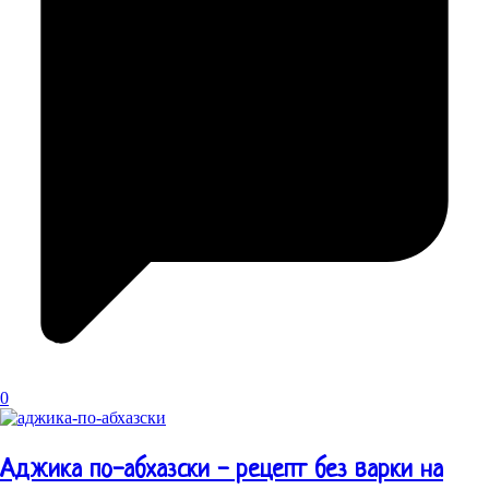
0
Аджика по-абхазски - рецепт без варки на