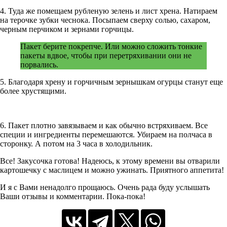
4. Туда же помещаем рубленую зелень и лист хрена. Натираем
на терочке зубки чеснока. Посыпаем сверху солью, сахаром,
черным перчиком и зернами горчицы.
Пакет берите покрепче. Или можно сложить тонкие
пакеты вдвое, чтобы при перетряхивании они не
порвались.
5. Благодаря хрену и горчичным зернышкам огурцы станут еще
более хрустящими.
6. Пакет плотно завязываем и как обычно встряхиваем. Все
специи и ингредиенты перемешаются. Убираем на полчаса в
сторонку. А потом на 3 часа в холодильник.
Все! Закусочка готова! Надеюсь, к этому времени вы отварили
картошечку с маслицем и можно ужинать. Приятного аппетита!
И я с Вами ненадолго прощаюсь. Очень рада буду услышать
Ваши отзывы и комментарии. Пока-пока!