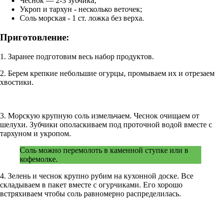
Чеснок — 2-3 зубчика;
Укроп и тархун - несколько веточек;
Соль морская - 1 ст. ложка без верха.
Приготовление:
1. Заранее подготовим весь набор продуктов.
2. Берем крепкие небольшие огурцы, промываем их и отрезаем
хвостики.
3. Морскую крупную соль измельчаем. Чеснок очищаем от
шелухи. Зубчики ополаскиваем под проточной водой вместе с
тархуном и укропом.
Соль можно перемолоть в каменной ступке или в
кофемолке.
4. Зелень и чеснок крупно рубим на кухонной доске. Все
складываем в пакет вместе с огурчиками. Его хорошо
встряхиваем чтобы соль равномерно распределилась.