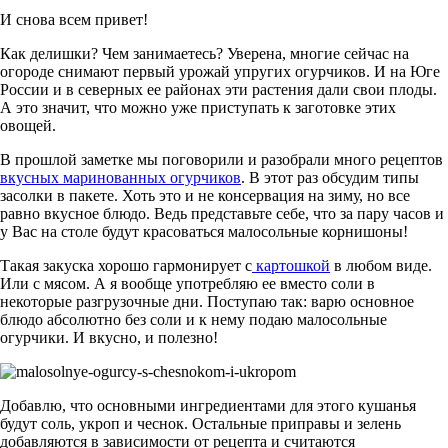
И снова всем привет!
Как делишки? Чем занимаетесь? Уверена, многие сейчас на
огороде снимают первый урожай упругих огурчиков. И на Юге
России и в северных ее районах эти растения дали свои плоды.
А это значит, что можно уже приступать к заготовке этих
овощей.
В прошлой заметке мы поговорили и разобрали много рецептов
вкусных маринованных огурчиков
. В этот раз обсудим типы
засолки в пакете. Хоть это и не консервация на зиму, но все
равно вкусное блюдо. Ведь представьте себе, что за пару часов и
у Вас на столе будут красоваться малосольные корнишоны!
Такая закуска хорошо гармонирует с
картошкой
в любом виде.
Или с мясом. А я вообще употребляю ее вместо соли в
некоторые разгрузочные дни. Поступаю так: варю основное
блюдо абсолютно без соли и к нему подаю малосольные
огурчики. И вкусно, и полезно!
Добавлю, что основными ингредиентами для этого кушанья
будут соль, укроп и чеснок. Остальные приправы и зелень
добавляются в зависимости от рецепта и считаются