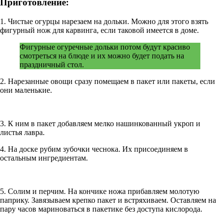
Приготовление:
1. Чистые огурцы нарезаем на дольки. Можно для этого взять
фигурный нож для карвинга, если таковой имеется в доме.
Фигурные огуречные дольки потом будут красиво
смотреться на блюде и их можно будет подать на
праздничный стол.
2. Нарезанные овощи сразу помещаем в пакет или пакеты, если
они маленькие.
3. К ним в пакет добавляем мелко нашинкованный укроп и
листья лавра.
4. На доске рубим зубочки чеснока. Их присоединяем в
остальным ингредиентам.
5. Солим и перчим. На кончике ножа прибавляем молотую
паприку. Завязываем крепко пакет и встряхиваем. Оставляем на
пару часов мариноваться в пакетике без доступа кислорода.