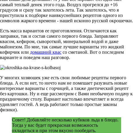
самый теплый денек этого года. Воздух прогрелся до +16
градусов и сразу так захотелось лета. Так захотелось, что я
приступила к подборке наивкуснейших рецептов одного из
символов жаркого времени - нашей исконно русской окрошечки.
Есть масса вариантов ее приготовления. Отличаются как
заправки, так и состав самого первого блюда. Заправляют
квасом, кефиром, сывороткой, минеральной водой и даже
майонезом. По мне, так самые лучшие варианты это жидкий
кефирчик или
домашний квас
со сметаной. Вот о последнем
варианте и поведем наш разговор.
У многих хозяюшек уже есть свои любимые рецепты первого
блюда. А если нет, то ничто нам не помешает разузнать новые
интересные варианты с горчицей, а также диетический рецепт
без картошки. Ну и еще рассмотрим с Вами необычную подачу к
праздничному столу. Вариант настолько впечатляет и всегда
удивляет гостей. А ведь работают только простые законы
физики).
Совет! Добавляйте несколько кубиков льда в блюдо.
Тогда у вас будет прекрасная возможность
охладиться и при этом вкусно пообедать.