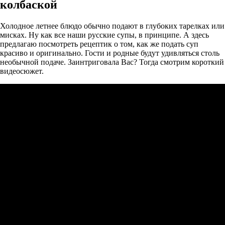
колбаской
Холодное летнее блюдо обычно подают в глубоких тарелках или
мисках. Ну как все наши русские супы, в принципе. А здесь
предлагаю посмотреть рецептик о том, как же подать суп
красиво и оригинально. Гости и родные будут удивляться столь
необычной подаче. Заинтриговала Вас? Тогда смотрим короткий
видеосюжет.