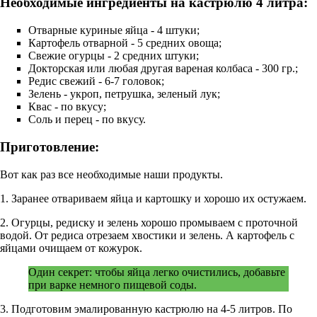
Необходимые ингредиенты на кастрюлю 4 литра:
Отварные куриные яйца - 4 штуки;
Картофель отварной - 5 средних овоща;
Свежие огурцы - 2 средних штуки;
Докторская или любая другая вареная колбаса - 300 гр.;
Редис свежий - 6-7 головок;
Зелень - укроп, петрушка, зеленый лук;
Квас - по вкусу;
Соль и перец - по вкусу.
Приготовление:
Вот как раз все необходимые наши продукты.
1. Заранее отвариваем яйца и картошку и хорошо их остужаем.
2. Огурцы, редиску и зелень хорошо промываем с проточной
водой. От редиса отрезаем хвостики и зелень. А картофель с
яйцами очищаем от кожурок.
Один секрет: чтобы яйца легко очистились, добавьте
при варке немного пищевой соды.
3. Подготовим эмалированную кастрюлю на 4-5 литров. По