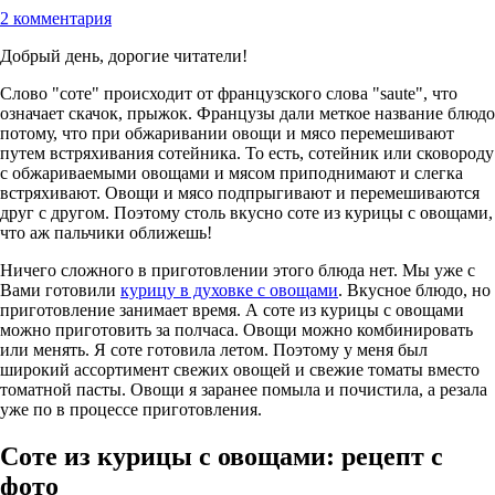
2 комментария
Добрый день, дорогие читатели!
Слово "соте" происходит от французского слова "saute", что
означает скачок, прыжок. Французы дали меткое название блюдо
потому, что при обжаривании овощи и мясо перемешивают
путем встряхивания сотейника. То есть, сотейник или сковороду
с обжариваемыми овощами и мясом приподнимают и слегка
встряхивают. Овощи и мясо подпрыгивают и перемешиваются
друг с другом. Поэтому столь вкусно соте из курицы с овощами,
что аж пальчики оближешь!
Ничего сложного в приготовлении этого блюда нет. Мы уже с
Вами готовили
курицу в духовке с овощами
. Вкусное блюдо, но
приготовление занимает время. А соте из курицы с овощами
можно приготовить за полчаса. Овощи можно комбинировать
или менять. Я соте готовила летом. Поэтому у меня был
широкий ассортимент свежих овощей и свежие томаты вместо
томатной пасты. Овощи я заранее помыла и почистила, а резала
уже по в процессе приготовления.
Соте из курицы с овощами: рецепт с
фото