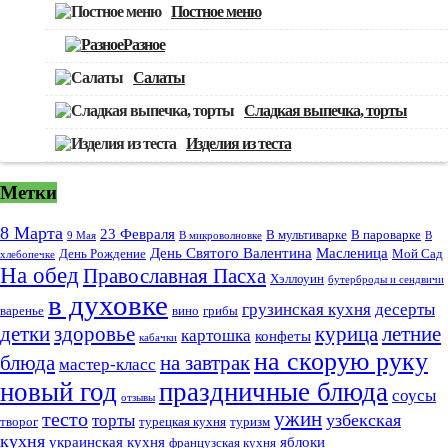
Постное меню
Разное
Салаты
Сладкая выпечка, торты
Изделия из теста
Метки
8 Марта
23 Февраля
В мультиварке
В пароварке
9 Мая
В микроволновке
В
День Святого Валентина
Масленица
День Рождение
Мой Сад
хлебопечке
На обед
Православная Пасха
Хэллоуин
бутерброды и сендвичи
в духовке
грузинская кухня
десерты
варенье
вино
грибы
курица
детки
здоровье
летние
картошка
конфеты
кабачки
на скорую руку
блюда
на завтрак
мастер-класс
новый год
праздничные блюда
соусы
отзывы
тесто
ужин
узбекская
торты
творог
турецкая кухня
туризм
кухня
украинская кухня
яблоки
французская кухня