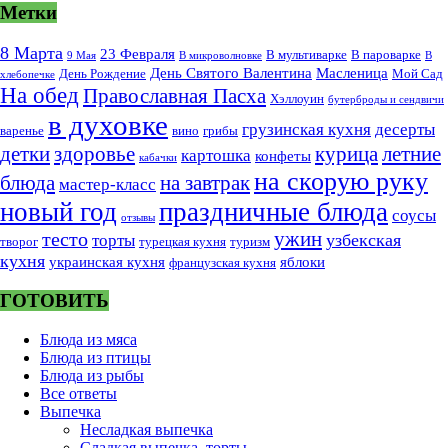
Метки
8 Марта
23 Февраля
В мультиварке
В пароварке
9 Мая
В микроволновке
В
День Святого Валентина
Масленица
День Рождение
Мой Сад
хлебопечке
На обед
Православная Пасха
Хэллоуин
бутерброды и сендвичи
в духовке
грузинская кухня
десерты
варенье
вино
грибы
курица
детки
здоровье
летние
картошка
конфеты
кабачки
на скорую руку
блюда
на завтрак
мастер-класс
новый год
праздничные блюда
соусы
отзывы
тесто
ужин
узбекская
торты
творог
турецкая кухня
туризм
кухня
украинская кухня
яблоки
французская кухня
ГОТОВИТЬ
Блюда из мяса
Блюда из птицы
Блюда из рыбы
Все ответы
Выпечка
Несладкая выпечка
Сладкая выпечка, торты